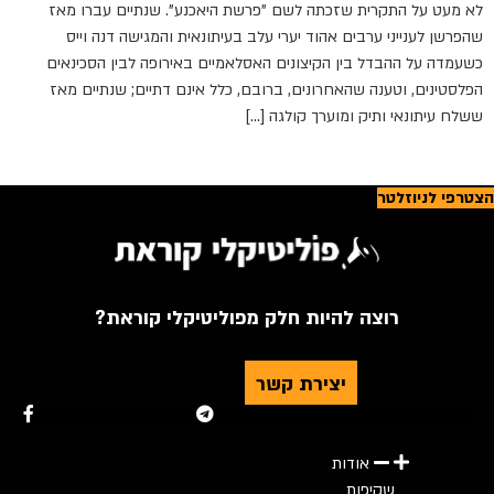
לא מעט על התקרית שזכתה לשם "פרשת היאכנע". שנתיים עברו מאז
שהפרשן לענייני ערבים אהוד יערי עלב בעיתונאית והמגישה דנה וייס
כשעמדה על ההבדל בין הקיצונים האסלאמיים באירופה לבין הסכינאים
הפלסטינים, וטענה שהאחרונים, ברובם, כלל אינם דתיים; שנתיים מאז
ששלח עיתונאי ותיק ומוערך קולגה […]
הצטרפי לניוזלטר
רוצה להיות חלק מפוליטיקלי קוראת?
יצירת קשר
Youtube
Telegram
Instagram
Twitter
Facebook-f
אודות
שקיפות