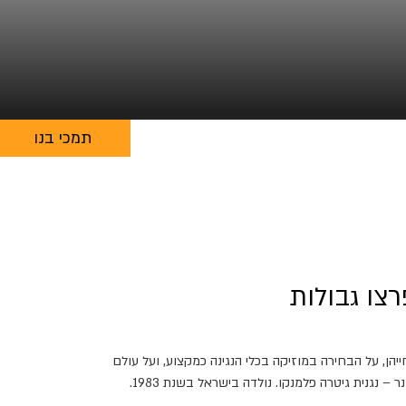
תמכי בנו
צו גבולות
הן, על הבחירה במוזיקה בכלי הנגינה כמקצוע, ועל עולם
הנשים במוזיקה. גיליתי שלוש נשים מדהימות, השראה אמיתית לנשים ולגברים כיוצרות ומוזיקאיות המשפיעות על העולם מלוא אהבה נעה דרזנר – נגנית גיטרה פלמנקו. נולדה בישראל בשנת 1983.