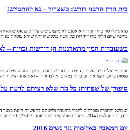
בית הדין הרבני דורש: כשצריך – נא להתבייש!
מאת: קלרטה טרגר זנות היא אמנם לא מקצוע שיש עליו קונצנזוס שהוא יהוד
בחיפה שיזם הליך בירור יהדות של אשה בגלל שהודתה שהיא עוסקת בזנות. 
כשעובדות המין מתארגנות הן דורשות זכויות – ל
אינה מיכאלי בעיר הולדתי, סנט פטרבורג שברוסיה, נערך החודש שימוע במשפ
מוטות ברזל, תקפו את העובדות במקום ואילצו אותן – ואת אחד הלקוחות –
סיפורן של שפחות: כל מה שלא רציתם לדעת על 
הממשל והחברה מוכרחים להכיר בהיעדר צלילותם בתעשיית הזנות כצעד הר
ירדן בר נכון לשנת 2014, מספר המועסקים בזנות עומד על 12,730 בני אדם, 1,260 מתוכם קטינים, ו- 95% מכלל המועסקים הן איך לא, נשים. […]
יום המאבק באלימות נגד נשים 2016