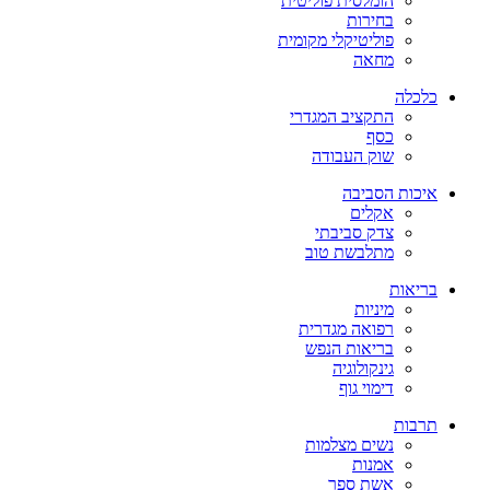
הומלסית פוליטית
בחירות
פוליטיקלי מקומית
מחאה
כלכלה
התקציב המגדרי
כסף
שוק העבודה
איכות הסביבה
אקלים
צדק סביבתי
מתלבשת טוב
בריאות
מיניות
רפואה מגדרית
בריאות הנפש
גינקולוגיה
דימוי גוף
תרבות
נשים מצלמות
אמנות
אשת ספר