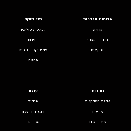
אלימות מגדרית
פוליטיקה
עדויות
הומלסית פוליטית
תרבות האונס
בחירות
תחקירים
פוליטיקלי מקומית
מחאה
תרבות
עולם
טבלת המבקרות
ארה"ב
מוזיקה
המזרח התיכון
שירת נשים
אפריקה