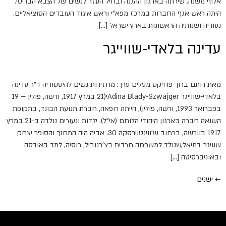
אלוף משנה. שירתה בארגון ההגנה ובחיל העזר לנשים של הצבא הבריטי.
היתה ראש אגף החברות במרכז מפא"י וראש איגוד העובדים הסוציאליים.
נעוריה ושנותיה הראשונות בארץ ישראל […]
עדינה בלאדי-שווייגר
מאת רותם ברוך פרויקט מעלים ערך: מחזירות נשים להיסטוריה ד"ר עדינה
בלאדי-שווייגר Adina Blady-Szwajgerי(21 במרץ 1917, ורשה, פולין — 19
בפברואר 1993, ורשה, פולין), הייתה רופאה, חברת תנועת הבונד, בתקופת
השואה חברה בארגון היהודי הלוחם (אי"ל). ילדות ונעורים נולדה ב-21 במרץ
1917 בוורשה, ברחוב ש'ווינטוירסקה 30. אביה היה המחנך והסופר יצחק
שוויגר-דמיאל,שנולד למשפחה חרדית בצ'רנוביל, רוסיה, למד באודסה
ובאוניברסיטה […]
←
ישנים