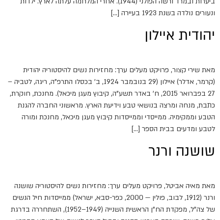
ביערות ובמרד ורשה הפולני (1944). אחרי המלחמה עלתה לארץ. ילדות
ונעורים נולדה בשנת 1923 בעיירה […]
יהודית איילון
מאת שירי קצור, פרויקט מעלים ערך: מחזירות נשים להיסטוריה יהודית
(קרמר, אדלר) איילון (29 בנובמבר 1924, ב' בכסלו התרפ"ה, ריגה, לטביה –
27 בפברואר 2015, ח' באדר תשע"ה, קיבוץ מעגן מיכאל). מחנכת, חוקרת,
כתבת, מנחה ומרצה בנושאי טבע וידיעת הארץ. מראשוני החברה להגנת
הטבע וממקימיה. ממייסדי וממייסדות קיבוץ מעגן מיכאל, מחנכת ומורה
לטבע ומדעים בבית הספר […]
שושנה ורנר
מאת מאיה אביטל, פרויקט מעלים ערך: מחזירות נשים להיסטוריה שושנה
ורנר (1912, לבוב, פולין — 2000, כפר-סבא, ישראל) ממייסדות חיל הנשים
של צה"ל, מפקדת הח"ן הראשית השנייה (1949–1952), השתחררה בדרגת