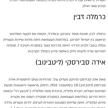
השנייה. ב-1948 עברה לפולין והייתה פעילה בממשל הקומוניסטי. חברת
קיבוץ שער הגולן.
כרמלה ז'בין
כרמלה ז'בין, סוכנת מוסד במרוקו ובאלג'יר, הקימה את הקשר האלחוטי
הראשון בין ישראל למרוקו. במלחמת העצמאות היתה מלוות שיירות וקשרית
ונפלה בשבי הלגיון הירדני. הייתה מדריכת קשר במסגרת חטיבה 7, סופחה
למודיעין שדה ולקחה חלק באיסוף מידע במהלך הקרבות.
אידה סבירסקי (ליטבינוב)
מאת אלון סבירסקי פרויקט מעלים ערך: מחזירות נשים להיסטוריה אידה
סבירסקי (ליטבינוב) (13 בספטמבר 1926, חיפה), מראשוני וראשונות תנועת
המחנות העולים, חברת פלמ"ח, מזכירת מטה הפלמ"ח ב"מבצע דני" ובמטה
חזית הדרום במלחמת העצמאות, במסגרת תפקידה רשמה את פקודת
פירוק הפלמ"ח. היתה שליחת הסוכנות היהודית לצרפת. ילדות ונעורים נולדה