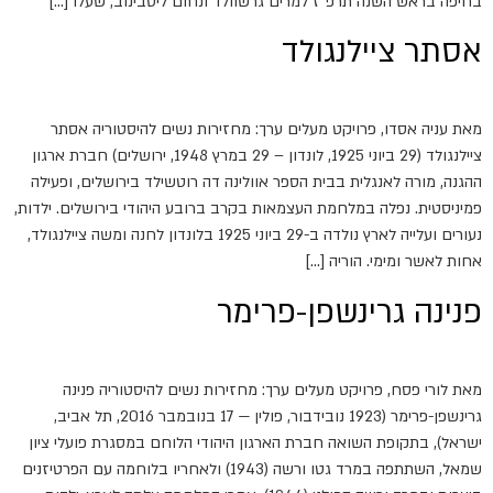
בחיפה בראש השנה תרפ"ז למרים גרשוולד ונחום ליטבינוב, שעלו […]
אסתר ציילנגולד
מאת עניה אסדו, פרויקט מעלים ערך: מחזירות נשים להיסטוריה אסתר
ציילנגולד (29 ביוני 1925, לונדון – 29 במרץ 1948, ירושלים) חברת ארגון
ההגנה, מורה לאנגלית בבית הספר אוולינה דה רוטשילד בירושלים, ופעילה
פמיניסטית. נפלה במלחמת העצמאות בקרב ברובע היהודי בירושלים. ילדות,
נעורים ועלייה לארץ נולדה ב-29 ביוני 1925 בלונדון לחנה ומשה ציילנגולד,
אחות לאשר ומימי. הוריה […]
פנינה גרינשפן-פרימר
מאת לורי פסח, פרויקט מעלים ערך: מחזירות נשים להיסטוריה פנינה
גרינשפן-פרימר (1923 נובידבור, פולין — 17 בנובמבר 2016, תל אביב,
ישראל), בתקופת השואה חברת הארגון היהודי הלוחם במסגרת פועלי ציון
שמאל, השתתפה במרד גטו ורשה (1943) ולאחריו בלוחמה עם הפרטיזנים