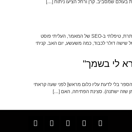
ת בעולם שמסביב. קרן ורחל הציעו ניתוח […]
לפני שבועיים קראתי את המסה היפהפיה שקרן שפי כתבה כאן על "קרא לי בשמך", הספר והסרט, התייעצתי עם קרן על הכותרת, טיפלתי ב-SEO של המאמר, העליתי פוסט
ל שישה דולר לכבוד, כמה משעשע, יום האב. קניתי
א לי בשמך"
הספר בלי לדעת עליו כלום מראש] לפני שעה קראתי
ן שזה ישתנה). סצינת הפתיחה, האם […]