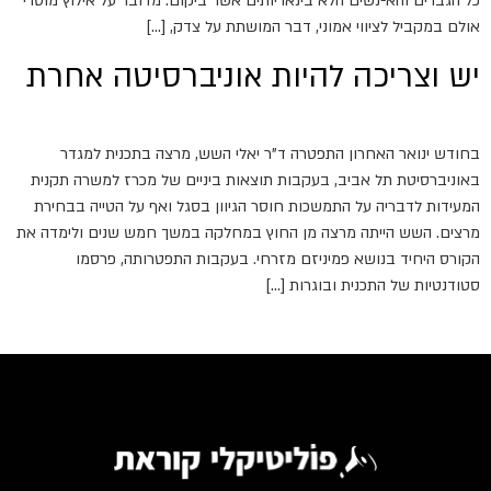
כל הגברים והא-נשים הלא בינאריותים אשר ביקום. מדובר על אילוץ מוסרי
אולם במקביל לציווי אמוני, דבר המושתת על צדק, […]
יש וצריכה להיות אוניברסיטה אחרת
בחודש ינואר האחרון התפטרה ד"ר יאלי השש, מרצה בתכנית למגדר
באוניברסיטת תל אביב, בעקבות תוצאות ביניים של מכרז למשרה תקנית
המעידות לדבריה על התמשכות חוסר הגיוון בסגל ואף על הטייה בבחירת
מרצים. השש הייתה מרצה מן החוץ במחלקה במשך חמש שנים ולימדה את
הקורס היחיד בנושא פמיניזם מזרחי. בעקבות התפטרותה, פרסמו
סטודנטיות של התכנית ובוגרות […]