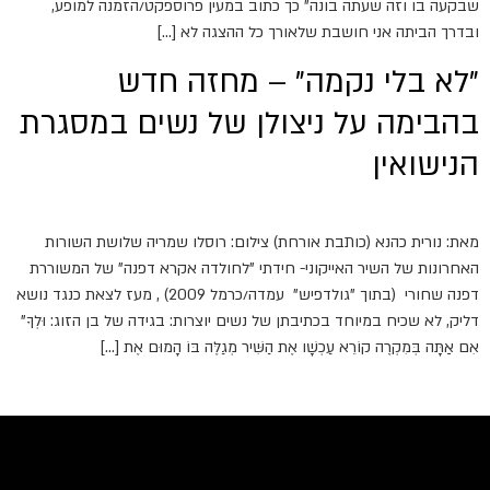
שבקעה בו וזה שעתה בונה" כך כתוב במעין פרוספקט/הזמנה למופע,
ובדרך הביתה אני חושבת שלאורך כל ההצגה לא […]
"לא בלי נקמה" – מחזה חדש
בהבימה על ניצולן של נשים במסגרת
הנישואין
מאת: נורית כהנא (כותבת אורחת) צילום: רוסלו שמריה שלושת השורות
האחרונות של השיר האייקוני- חידתי "לחולדה אקרא דפנה" של המשוררת
דפנה שחורי (בתוך "גולדפיש" עמדה/כרמל 2009) , מעז לצאת כנגד נושא
דליק, לא שכיח במיוחד בכתיבתן של נשים יוצרות: בגידה של בן הזוג: וּלְךָ"
אִם אַתָּה בְּמִקְרֶה קוֹרֵא עַכְשָׁו אֶת הַשִּׁיר מְגַלֶּה בּוֹ הָמוּם אֶת […]