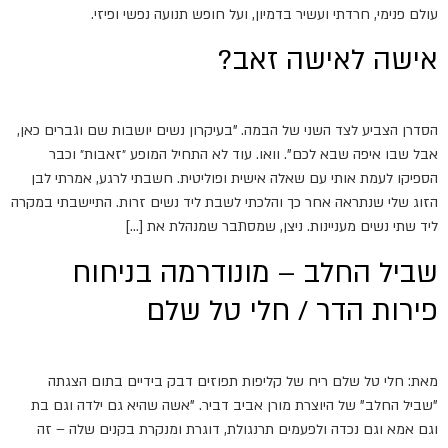
עולם פנימי, חרדתי ועשיר בדמיון, ועל חופש תנועה נפשי ופיזי.
אישה לאישה זאב?
הסדרן הצביע לצד השני של הבמה. "בעיקרון נשים יושבות שם וגברים כאן,
אבל שבו איפה שבא לכם". וואו. עוד לא התחיל המופע ״זאבות״ וכבר
הספיקו לעמת אותי עם שאלה אישית ופוליטית. חשבתי לרגע, אמרתי לבן
הזוג שלי שנתראה אחר כך והלכתי לשבת ליד נשים זרות. התיישבתי במקרה
ליד שתי נשים מעניינות. ניצן, שמסתבר שמנהלת את […]
שביל החלב – מונודרמה בניחוח
פירות הדר / חלי טל שלם
מאת: חלי טל שלם ריח של קליפות תפוזים דבק בידיים בתום הצגתה
"שביל החלב" של היוצרת מורן אביב דביר. "אשה שהיא גם ילדה וגם בת
וגם אמא וגם נכדה ולפעמים תרנגולת, דוגרת ומנקרת בקנים שלה – זה