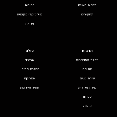
תרבות האונס
בחירות
תחקירים
פוליטיקלי מקומית
מחאה
תרבות
עולם
טבלת המבקרות
ארה"ב
מוזיקה
המזרח התיכון
שירת נשים
אפריקה
שירה מקורית
אסיה ואירופה
ספרות
קולנוע