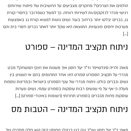
הולמים את הצרכים? מחקרים מצביעים על החשיבות של פיתוח שירותים
רגישי מגדר לנזקקים/ות לשירותי רווחה. כך למשל כשמדובר בחסרי קורת
גג, גברים יבלטו יותר ברחוב בעוד נשים נוטות למצוא קורת גג באמצעות
מערכות יחסים פוגעניות. התוצאה היא שקל יותר לאתר גברים חסרי בית והם
[…]
ניתוח תקציב המדינה – ספורט
מאת: ולריה סיגלשייפר וד"ר יעל חסון איך משנות את חוקי המשחק? מבט
מגדרי על תקציב הספורט ספורט הינו אחד התחומים בהם אי השוויון בין
נשים וגברים בולט. ניתוח מגדרי של ענף הספורט בישראל ובמדינות נוספות
מעלה כי אף על פי שנשים רבות עוסקות בספורט עממי, נשים ונערות
עוסקות פחות מגברים בספורט תחרותי (רשומות באיגודי ספורט) […]
ניתוח תקציב המדינה – הטבות מס
מאת: ד"ר יעל חסון ועו"ד נגה דגן-בוזגלו הפוסט הזה הוא חלק מסדרה של