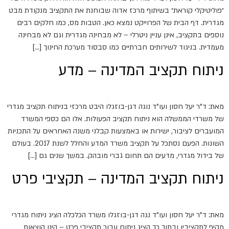
״פוליטיקלי קוראת״ בשיתוף מרכז אדוה שבוחנת את התקציב מנקודת מבט
מגדרית. דף הבית של הפרוייקט נמצא כאן. הטבות מס, כמו חלקים רבים
נוספים בתקציב, אינן עניין ניטרלי – לא מבחינה מגדרית וגם לא מבחינה
מעמדית. בניגוד לשירותים חברתיים כמו סבסוד מערכת החינוך […]
ניתוח תקציב המדינה – מדע
מאת: ד"ר יעל חסון ועו"ד נוגה דגן-בוזגלו היבט מרכזי בניתוח תקציב מגדרי
של משרדי הממשלה הוא ניתוח תקציב הפעולות. אלו הם כספי המשרד
המועברים לציבור, ישירות או באמצעות קבלני משנה האחראים על התכניות
השונות. הפעם נסתכל על תקציב משרד המדע והחלל לשנת 2017. בעולם
של בידול מגדרי, מדעים הם תחום גברי מובהק. במשך שנים גם […]
ניתוח תקציב המדינה – תקציבי פרט
מאת: ד"ר יעל חסון ועו"ד נגה דגן-בוזגלו משרד הכלכלה הציג ניתוח מגדרי
מקיף לתקציביו ובתוך כך הציג ניתוח עבור תקציבי פרט – הינו הוצאות