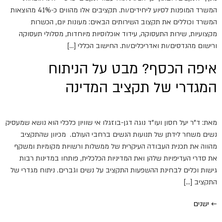
המשרד המופנות לסיוע ליחידים/ות. תקציבים אלו מהווים כ-41% מהוצאות
המשרד וכוללים את תקצוב השירותים הבאים: מעונות יום, הכשרות
מקצועיות, שירות התעסוקה, עידוד אוכלוסיות מיוחדות, מסלולי תעסוקה
ורישום מהנדסים/ות ואדריכלים/ות. החישוב הכללי […]
איפה הכסף? מבט על הניתוח
המגדרי של תקציב המדינה
מאת: ד"ר יעל חסון ועו"ד נוגה דגן-בוזגלו אי שוויון כלכלי הוא נושא שמעסיק
נשים משחר לידתן של תנועות הנשים ברחבי העולם. מכיוון שהתקציב
מהווה את תכנית העבודה העיקרית של ממשלות ורשויות מקומיות ומשקף
את סדרי העדיפויות שלהן ואת המדיניות הכלכלית, פותחו במדינות רבות
גישות וכלים לבחינת ההשפעות התקציב על נשים וגברים. ניתוח מגדרי של
התקציב […]
←
ישנים