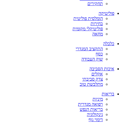
תחקירים
פוליטיקה
הומלסית פוליטית
בחירות
פוליטיקלי מקומית
מחאה
כלכלה
התקציב המגדרי
כסף
שוק העבודה
איכות הסביבה
אקלים
צדק סביבתי
מתלבשת טוב
בריאות
מיניות
רפואה מגדרית
בריאות הנפש
גינקולוגיה
דימוי גוף