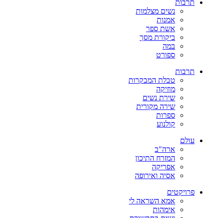
תרבות
נשים מצלמות
אמנות
אשת ספר
ביקורת מסך
במה
ספורט
תרבות
טבלת המבקרות
מוזיקה
שירת נשים
שירה מקורית
ספרות
קולנוע
עולם
ארה"ב
המזרח התיכון
אפריקה
אסיה ואירופה
פרויקטים
אמא השראה לי
אימהות