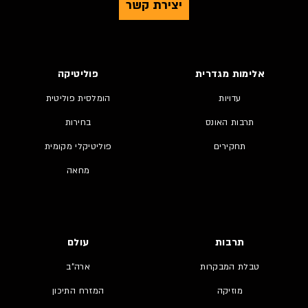
יצירת קשר
אלימות מגדרית
פוליטיקה
עדויות
הומלסית פוליטית
תרבות האונס
בחירות
תחקירים
פוליטיקלי מקומית
מחאה
תרבות
עולם
טבלת המבקרות
ארה"ב
מוזיקה
המזרח התיכון