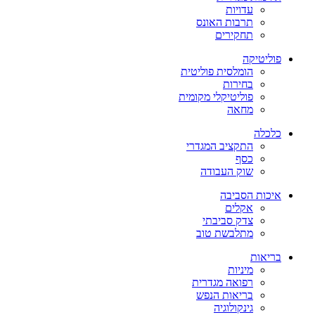
עדויות
תרבות האונס
תחקירים
פוליטיקה
הומלסית פוליטית
בחירות
פוליטיקלי מקומית
מחאה
כלכלה
התקציב המגדרי
כסף
שוק העבודה
איכות הסביבה
אקלים
צדק סביבתי
מתלבשת טוב
בריאות
מיניות
רפואה מגדרית
בריאות הנפש
גינקולוגיה