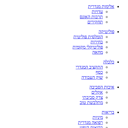
אלימות מגדרית
עדויות
תרבות האונס
תחקירים
פוליטיקה
הומלסית פוליטית
בחירות
פוליטיקלי מקומית
מחאה
כלכלה
התקציב המגדרי
כסף
שוק העבודה
איכות הסביבה
אקלים
צדק סביבתי
מתלבשת טוב
בריאות
מיניות
רפואה מגדרית
בריאות הנפש