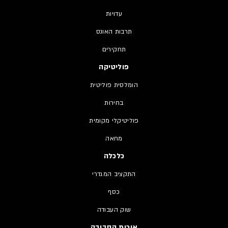
עדויות
תרבות האונס
תחקירים
פוליטיקה
הומלסית פוליטית
בחירות
פוליטיקלי מקומית
מחאה
כלכלה
התקציב המגדרי
כסף
שוק העבודה
איכות הסביבה