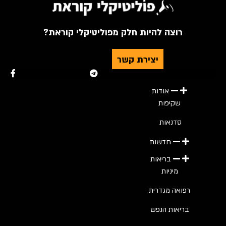
רוצה להיות חלק מפוליטיקלי קוראת?
יצירת קשר
Youtube
Telegram
Instagram
Twitter
Faceboo
אודות
שקיפות
סדנאות
חדשות
בריאות
מיניות
רפואה מגדרית
בריאות הנפש