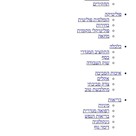
תחקירים
פוליטיקה
הומלסית פוליטית
בחירות
פוליטיקלי מקומית
מחאה
כלכלה
התקציב המגדרי
כסף
שוק העבודה
איכות הסביבה
אקלים
צדק סביבתי
מתלבשת טוב
בריאות
מיניות
רפואה מגדרית
בריאות הנפש
גינקולוגיה
דימוי גוף