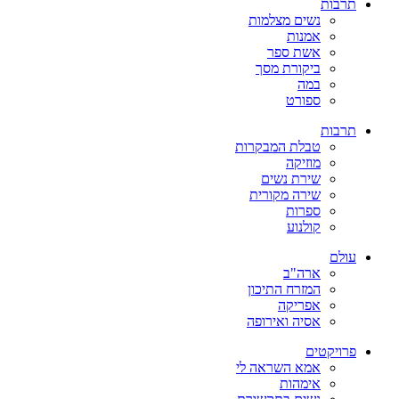
תרבות
נשים מצלמות
אמנות
אשת ספר
ביקורת מסך
במה
ספורט
תרבות
טבלת המבקרות
מוזיקה
שירת נשים
שירה מקורית
ספרות
קולנוע
עולם
ארה"ב
המזרח התיכון
אפריקה
אסיה ואירופה
פרויקטים
אמא השראה לי
אימהות