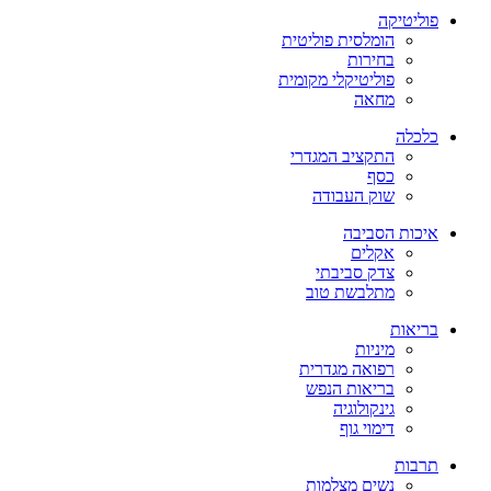
פוליטיקה
הומלסית פוליטית
בחירות
פוליטיקלי מקומית
מחאה
כלכלה
התקציב המגדרי
כסף
שוק העבודה
איכות הסביבה
אקלים
צדק סביבתי
מתלבשת טוב
בריאות
מיניות
רפואה מגדרית
בריאות הנפש
גינקולוגיה
דימוי גוף
תרבות
נשים מצלמות