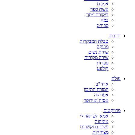
אמנות
אשת ספר
ביקורת מסך
במה
ספורט
תרבות
טבלת המבקרות
מוזיקה
שירת נשים
שירה מקורית
ספרות
קולנוע
עולם
ארה"ב
המזרח התיכון
אפריקה
אסיה ואירופה
פרויקטים
אמא השראה לי
אימהות
נשים בתקשורת
מצחיקות