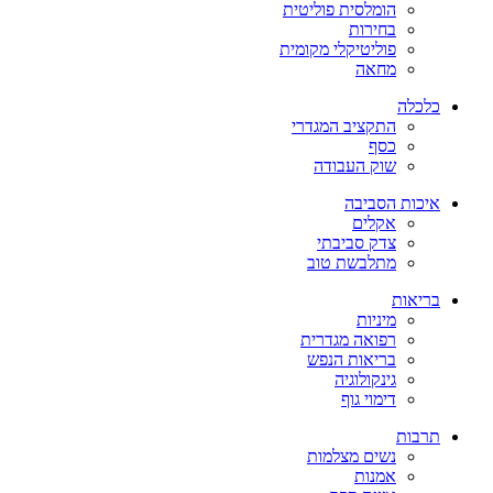
הומלסית פוליטית
בחירות
פוליטיקלי מקומית
מחאה
כלכלה
התקציב המגדרי
כסף
שוק העבודה
איכות הסביבה
אקלים
צדק סביבתי
מתלבשת טוב
בריאות
מיניות
רפואה מגדרית
בריאות הנפש
גינקולוגיה
דימוי גוף
תרבות
נשים מצלמות
אמנות