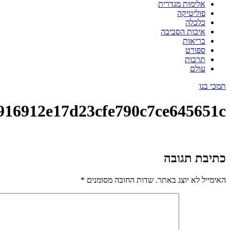
אלימות מגדרית
פוליטיקה
כלכלה
איכות הסביבה
בריאות
ספורט
תרבות
עולם
תמכי בנו
916912e17d23cfe790c7ce645651c
כתיבת תגובה
האימייל לא יוצג באתר.
שדות החובה מסומנים
*