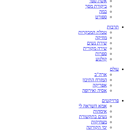
אשת ספר
ביקורת מסך
במה
ספורט
תרבות
טבלת המבקרות
מוזיקה
שירת נשים
שירה מקורית
ספרות
קולנוע
עולם
ארה"ב
המזרח התיכון
אפריקה
אסיה ואירופה
פרויקטים
אמא השראה לי
אימהות
נשים בתקשורת
מצחיקות
ימי הקורונה