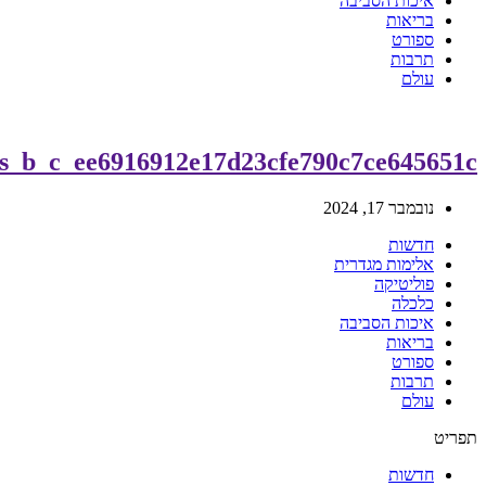
איכות הסביבה
בריאות
ספורט
תרבות
עולם
s_b_c_ee6916912e17d23cfe790c7ce645651c
נובמבר 17, 2024
חדשות
אלימות מגדרית
פוליטיקה
כלכלה
איכות הסביבה
בריאות
ספורט
תרבות
עולם
תפריט
חדשות