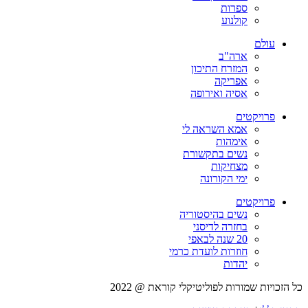
ספרות
קולנוע
עולם
ארה"ב
המזרח התיכון
אפריקה
אסיה ואירופה
פרויקטים
אמא השראה לי
אימהות
נשים בתקשורת
מצחיקות
ימי הקורונה
פרויקטים
נשים בהיסטוריה
בחזרה לדיסני
20 שנה לבאפי
חוזרות לועדת כרמי
יהדות
כל הזכויות שמורות לפוליטיקלי קוראת @ 2022