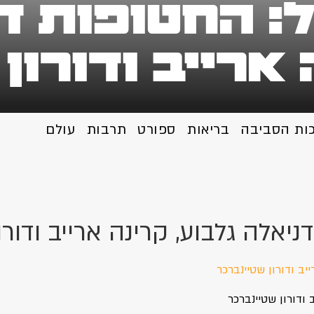
: החטופות ד
 ארייב ודורון
כות הסביבה
בריאות
ספורט
תרבות
עולם
יאלה גלבוע, קרינה ארייב ודורו
 ודורון שטיינברכר