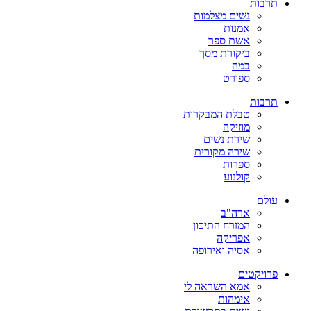
תרבות
נשים מצלמות
אמנות
אשת ספר
ביקורת מסך
במה
ספורט
תרבות
טבלת המבקרות
מוזיקה
שירת נשים
שירה מקורית
ספרות
קולנוע
עולם
ארה"ב
המזרח התיכון
אפריקה
אסיה ואירופה
פרויקטים
אמא השראה לי
אימהות