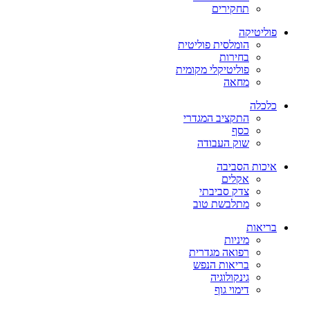
תחקירים
פוליטיקה
הומלסית פוליטית
בחירות
פוליטיקלי מקומית
מחאה
כלכלה
התקציב המגדרי
כסף
שוק העבודה
איכות הסביבה
אקלים
צדק סביבתי
מתלבשת טוב
בריאות
מיניות
רפואה מגדרית
בריאות הנפש
גינקולוגיה
דימוי גוף