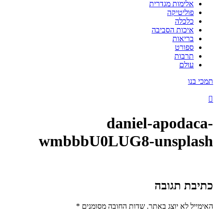
אלימות מגדרית
פוליטיקה
כלכלה
איכות הסביבה
בריאות
ספורט
תרבות
עולם
תמכי בנו
daniel-apodaca-
wmbbbU0LUG8-unsplash
כתיבת תגובה
האימייל לא יוצג באתר.
שדות החובה מסומנים
*