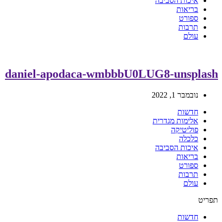
איכות הסביבה
בריאות
ספורט
תרבות
עולם
daniel-apodaca-wmbbbU0LUG8-unsplash
נובמבר 1, 2022
חדשות
אלימות מגדרית
פוליטיקה
כלכלה
איכות הסביבה
בריאות
ספורט
תרבות
עולם
תפריט
חדשות