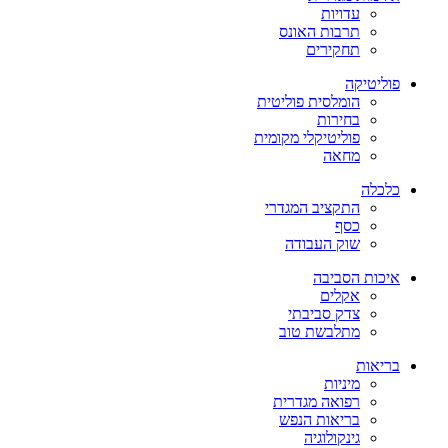
עדויות
תרבות האונס
תחקירים
פוליטיקה
הומלסית פוליטית
בחירות
פוליטיקלי מקומית
מחאה
כלכלה
התקציב המגדרי
כסף
שוק העבודה
איכות הסביבה
אקלים
צדק סביבתי
מתלבשת טוב
בריאות
מיניות
רפואה מגדרית
בריאות הנפש
גינקולוגיה