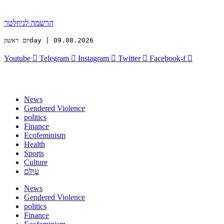
הרשמה לניוזלטר
יום ראשוןday | 09.08.2026
Youtube
Telegram
Instagram
Twitter
Facebook-f
News
Gendered Violence
politics
Finance
Ecofeminism
Health
Sports
Culture
עולם
News
Gendered Violence
politics
Finance