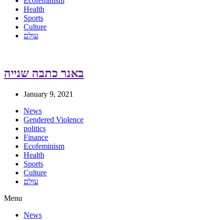
Ecofeminism
Health
Sports
Culture
עולם
באנר כתבה שנייה
January 9, 2021
News
Gendered Violence
politics
Finance
Ecofeminism
Health
Sports
Culture
עולם
Menu
News