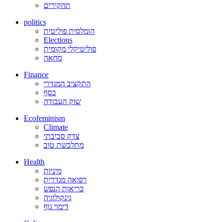
תחקירים
politics
הומלסית פוליטית
Elections
פוליטיקלי מקומית
מחאה
Finance
התקציב המגדרי
כסף
שוק העבודה
Ecofeminism
Climate
צדק סביבתי
מתלבשת טוב
Health
מיניות
רפואה מגדרית
בריאות הנפש
גינקולוגיה
דימוי גוף