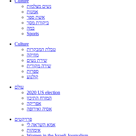
Culture
נשים מצלמות
אמנות
אשת ספר
ביקורת מסך
במה
Sports
Culture
טבלת המבקרות
מוזיקה
שירת נשים
שירה מקורית
ספרות
קולנוע
עולם
2020 US election
המזרח התיכון
אפריקה
אסיה ואירופה
פרויקטים
אמא השראה לי
אימהות
Women in the Israeli Journalism