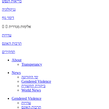
בריאות הנפש
גניקולוגיה
דימוי גוף
אלימות מגדרית
עדויות
תרבות האונס
תחקירים
About
Transperancy
News
ימי הקורונה
Gendered Violence
ביקורת תקשורת
World News
Gendered Violence
עדויות
תרבות האונס