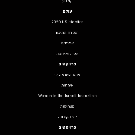
קולנוע
עולם
2020 US election
המזרח התיכון
אפריקה
אסיה ואירופה
פרויקטים
אמא השראה לי
אימהות
Women in the Israeli Journalism
מצחיקות
ימי הקורונה
פרויקטים