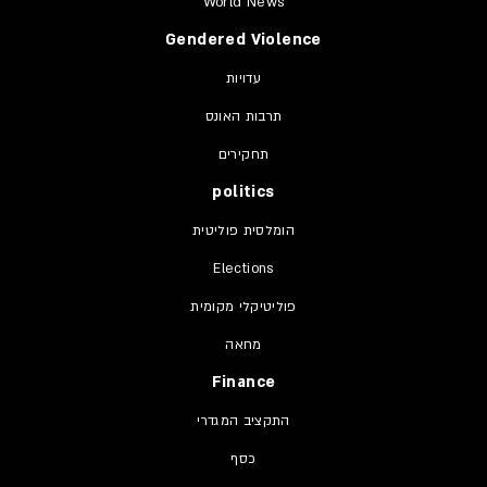
World News
Gendered Violence
עדויות
תרבות האונס
תחקירים
politics
הומלסית פוליטית
Elections
פוליטיקלי מקומית
מחאה
Finance
התקציב המגדרי
כסף