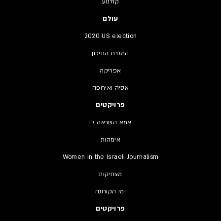
קולנוע
עולם
2020 US election
המזרח התיכון
אפריקה
אסיה ואירופה
פרויקטים
אמא השראה לי
אימהות
Women in the Israeli Journalism
מצחיקות
ימי הקורונה
פרויקטים