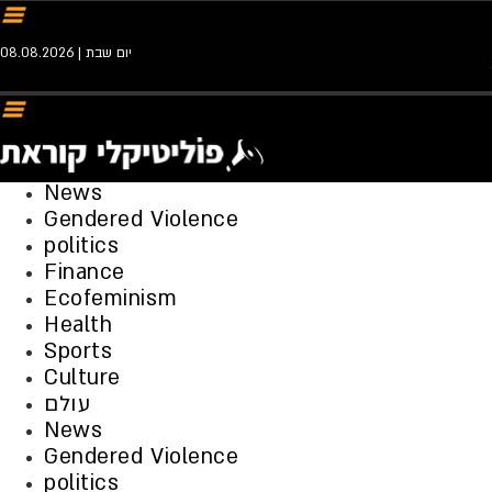
יום שבת | 08.08.2026
News
Gendered Violence
politics
Finance
Ecofeminism
Health
Sports
Culture
עולם
News
Gendered Violence
politics