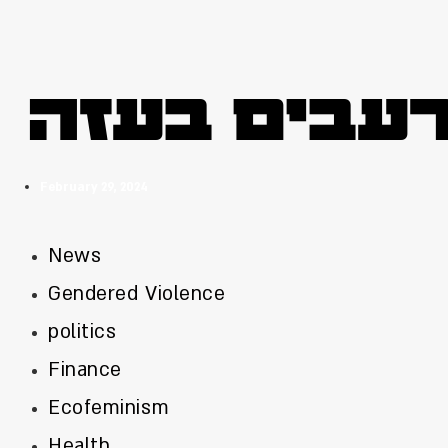
רעבים בעזה
February 29, 2024
News
Gendered Violence
politics
Finance
Ecofeminism
Health