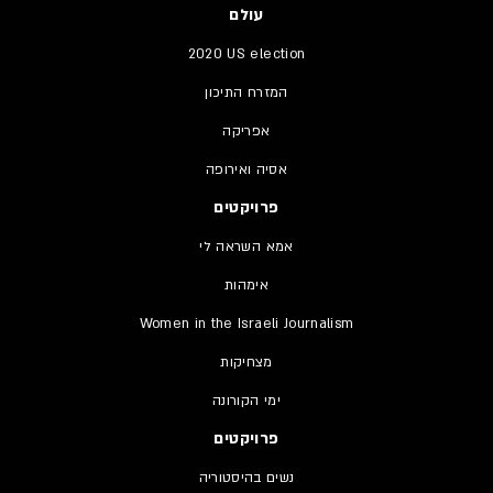
עולם
2020 US election
המזרח התיכון
אפריקה
אסיה ואירופה
פרויקטים
אמא השראה לי
אימהות
Women in the Israeli Journalism
מצחיקות
ימי הקורונה
פרויקטים
נשים בהיסטוריה