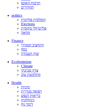
תרבות האונס
תחקירים
politics
הומלסית פוליטית
Elections
פוליטיקלי מקומית
מחאה
Finance
התקציב המגדרי
כסף
שוק העבודה
Ecofeminism
Climate
צדק סביבתי
מתלבשת טוב
Health
מיניות
רפואה מגדרית
בריאות הנפש
גינקולוגיה
דימוי גוף