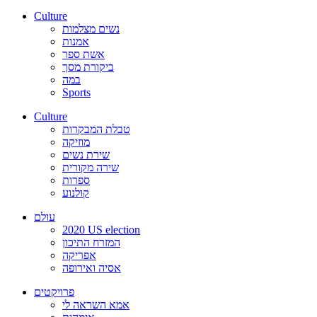
Culture
נשים מצלמות
אמנות
אשת ספר
ביקורת מסך
במה
Sports
Culture
טבלת המבקרות
מוזיקה
שירת נשים
שירה מקורית
ספרות
קולנוע
עולם
2020 US election
המזרח התיכון
אפריקה
אסיה ואירופה
פרויקטים
אמא השראה לי