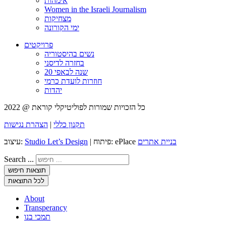
אימהות
Women in the Israeli Journalism
מצחיקות
ימי הקורונה
פרויקטים
נשים בהיסטוריה
בחזרה לדיסני
20 שנה לבאפי
חוזרות לועדת כרמי
יהדות
כל הזכויות שמורות לפוליטיקלי קוראת @ 2022
תקנון כללי
|
הצהרת נגישות
בניית אתרים
| פיתוח: ePlace
Studio Let’s Design
עיצוב:
Search ...
תוצאות חיפוש
לכל התוצאות
About
Transperancy
תמכי בנו