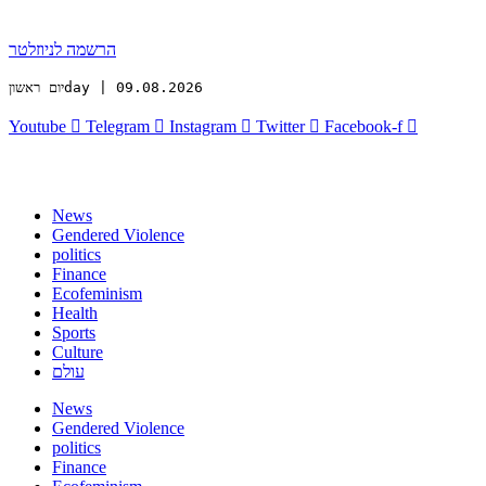
הרשמה לניוזלטר
יום ראשוןday | 09.08.2026
Youtube
Telegram
Instagram
Twitter
Facebook-f
News
Gendered Violence
politics
Finance
Ecofeminism
Health
Sports
Culture
עולם
News
Gendered Violence
politics
Finance