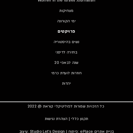
Women in the Israeli Journalism
מצחיקות
ימי הקורונה
פרויקטים
נשים בהיסטוריה
בחזרה לדיסני
20 שנה לבאפי
חוזרות לועדת כרמי
יהדות
כל הזכויות שמורות לפוליטיקלי קוראת @ 2022
תקנון כללי
|
הצהרת נגישות
בניית אתרים
| פיתוח: ePlace
Studio Let’s Design
עיצוב: