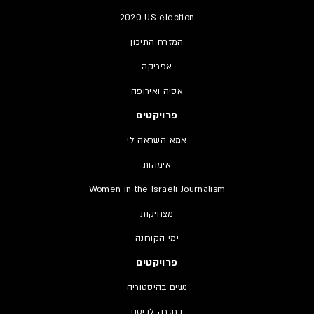
2020 US election
המזרח התיכון
אפריקה
אסיה ואירופה
פרויקטים
אמא השראה לי
אימהות
Women in the Israeli Journalism
מצחיקות
ימי הקורונה
פרויקטים
נשים בהיסטוריה
בחזרה לדיסני