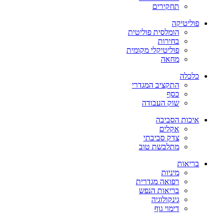
תחקירים
פוליטיקה
הומלסית פוליטית
בחירות
פוליטיקלי מקומית
מחאה
כלכלה
התקציב המגדרי
כסף
שוק העבודה
איכות הסביבה
אקלים
צדק סביבתי
מתלבשת טוב
בריאות
מיניות
רפואה מגדרית
בריאות הנפש
גינקולוגיה
דימוי גוף