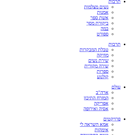
תרבות
נשים מצלמות
אמנות
אשת ספר
ביקורת מסך
במה
ספורט
תרבות
טבלת המבקרות
מוזיקה
שירת נשים
שירה מקורית
ספרות
קולנוע
עולם
ארה"ב
המזרח התיכון
אפריקה
אסיה ואירופה
פרויקטים
אמא השראה לי
אימהות