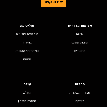
יצירת קשר
אלימות מגדרית
פוליטיקה
עדויות
הומלסית פוליטית
תרבות האונס
בחירות
תחקירים
פוליטיקלי מקומית
מחאה
תרבות
עולם
טבלת המבקרות
ארה"ב
מוזיקה
המזרח התיכון