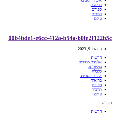
איכות הסביבה
בריאות
ספורט
תרבות
עולם
00b4bde1-e6cc-412a-b54a-60fe2f122b5c
נובמבר 9, 2023
חדשות
אלימות מגדרית
פוליטיקה
כלכלה
איכות הסביבה
בריאות
ספורט
תרבות
עולם
תפריט
חדשות