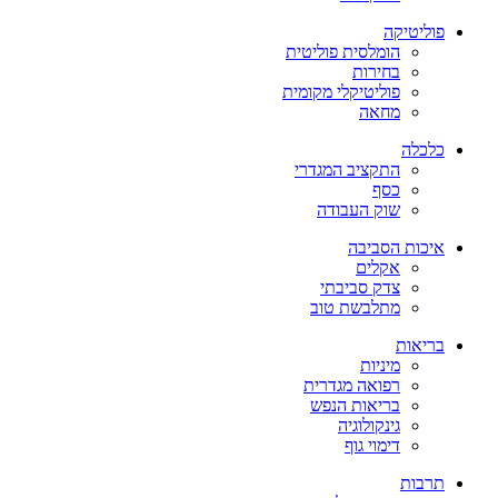
פוליטיקה
הומלסית פוליטית
בחירות
פוליטיקלי מקומית
מחאה
כלכלה
התקציב המגדרי
כסף
שוק העבודה
איכות הסביבה
אקלים
צדק סביבתי
מתלבשת טוב
בריאות
מיניות
רפואה מגדרית
בריאות הנפש
גינקולוגיה
דימוי גוף
תרבות