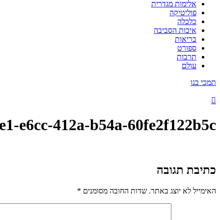
אלימות מגדרית
פוליטיקה
כלכלה
איכות הסביבה
בריאות
ספורט
תרבות
עולם
תמכי בנו
e1-e6cc-412a-b54a-60fe2f122b5c
כתיבת תגובה
האימייל לא יוצג באתר.
שדות החובה מסומנים
*