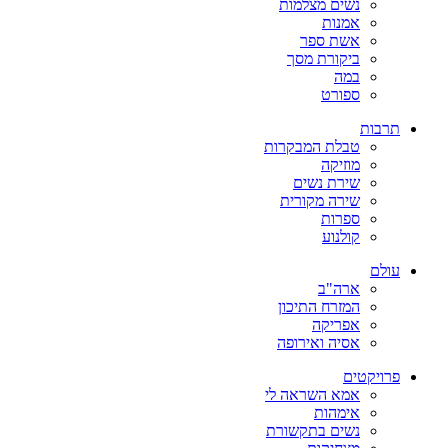
נשים מצלמות
אמנות
אשת ספר
ביקורת מסך
במה
ספורט
תרבות
טבלת המבקרות
מוזיקה
שירת נשים
שירה מקורית
ספרות
קולנוע
עולם
ארה"ב
המזרח התיכון
אפריקה
אסיה ואירופה
פרויקטים
אמא השראה לי
אימהות
נשים בתקשורת