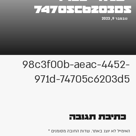
74705c6203d5
נובמבר 9, 2023
98c3f00b-aeac-4452-
971d-74705c6203d5
כתיבת תגובה
האימייל לא יוצג באתר.
שדות החובה מסומנים
*