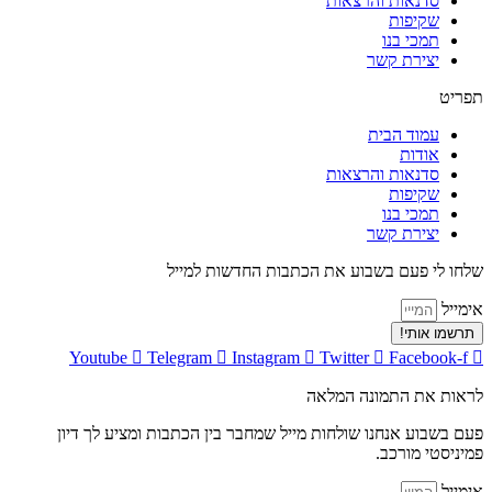
סדנאות והרצאות
שקיפות
תמכי בנו
יצירת קשר
יט
עמוד הבית
אודות
סדנאות והרצאות
שקיפות
תמכי בנו
יצירת קשר
ו לי פעם בשבוע את הכתבות החדשות למייל
ייל
מו אותי!
Youtube
Telegram
Instagram
Twitter
Facebook-
ות את התמונה המלאה
בשבוע אנחנו שולחות מייל שמחבר בין הכתבות ומציע לך דיון
ניסטי מורכב.
ייל