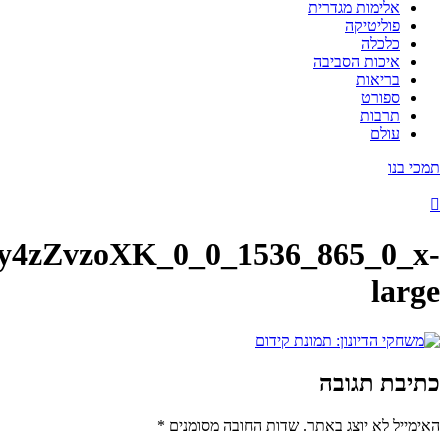
אלימות מגדרית
פוליטיקה
כלכלה
איכות הסביבה
בריאות
ספורט
תרבות
עולם
 בנו
Hy4zZvzoXK_0_0_1536_865_0_
lar
יבת תגובה
ייל לא יוצג באתר.
שדות החובה מסומנים
*