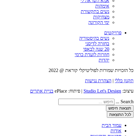
אמא השראה לי
אימהות
נשים בתקשורת
מצחיקות
ימי הקורונה
פרויקטים
נשים בהיסטוריה
בחזרה לדיסני
20 שנה לבאפי
חוזרות לועדת כרמי
יהדות
זכויות שמורות לפוליטיקלי קוראת @ 2022
ן כללי
|
הצהרת נגישות
ב:
Studio Let's Design
| פיתוח: ePlace
בניית אתרים
Searc
אות חיפוש
ל התוצאות
עמוד הבית
אודות