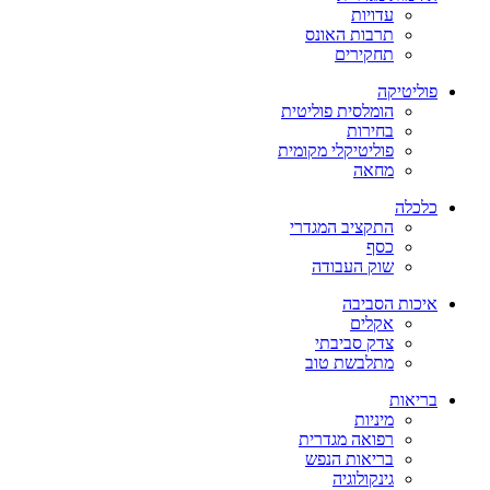
עדויות
תרבות האונס
תחקירים
פוליטיקה
הומלסית פוליטית
בחירות
פוליטיקלי מקומית
מחאה
כלכלה
התקציב המגדרי
כסף
שוק העבודה
איכות הסביבה
אקלים
צדק סביבתי
מתלבשת טוב
בריאות
מיניות
רפואה מגדרית
בריאות הנפש
גינקולוגיה