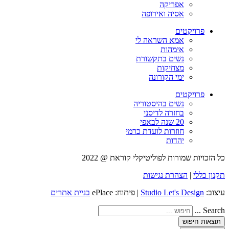
אפריקה
אסיה ואירופה
פרויקטים
אמא השראה לי
אימהות
נשים בתקשורת
מצחיקות
ימי הקורונה
פרויקטים
נשים בהיסטוריה
בחזרה לדיסני
20 שנה לבאפי
חוזרות לועדת כרמי
יהדות
כל הזכויות שמורות לפוליטיקלי קוראת @ 2022
תקנון כללי
|
הצהרת נגישות
עיצוב:
Studio Let's Design
| פיתוח: ePlace
בניית אתרים
Search ...
תוצאות חיפוש