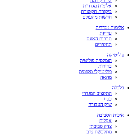
ימי הקורונה
אלימות מגדרית
ביקורת תקשורת
חדשות מהעולם
אלימות מגדרית
עדויות
תרבות האונס
תחקירים
פוליטיקה
הומלסית פוליטית
בחירות
פוליטיקלי מקומית
מחאה
כלכלה
התקציב המגדרי
כסף
שוק העבודה
איכות הסביבה
אקלים
צדק סביבתי
מתלבשת טוב