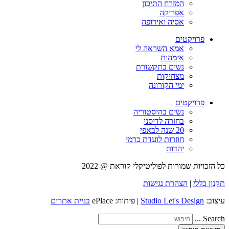
המזרח התיכון
אפריקה
אסיה ואירופה
פרויקטים
אמא השראה לי
אימהות
נשים בתקשורת
מצחיקות
ימי הקורונה
פרויקטים
נשים בהיסטוריה
בחזרה לדיסני
20 שנה לבאפי
חוזרות לועדת כרמי
יהדות
כל הזכויות שמורות לפוליטיקלי קוראת @ 2022
תקנון כללי
|
הצהרת נגישות
עיצוב:
Studio Let's Design
| פיתוח: ePlace
בניית אתרים
Search ...