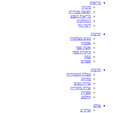
בריאות
מיניות
רפואה מגדרית
בריאות הנפש
גינקולוגיה
דימוי גוף
תרבות
נשים מצלמות
אמנות
אשת ספר
ביקורת מסך
במה
ספורט
תרבות
טבלת המבקרות
מוזיקה
שירת נשים
שירה מקורית
ספרות
קולנוע
עולם
ארה"ב