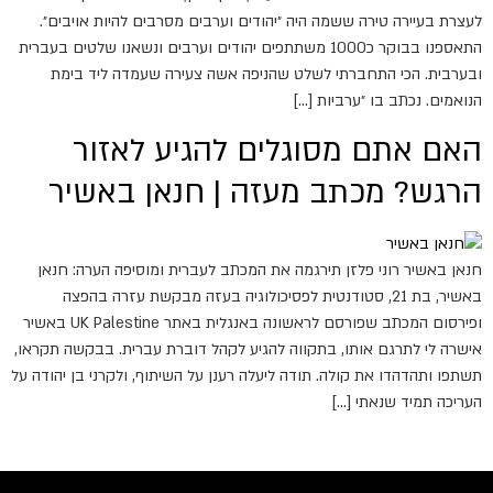
לעצרת בעיירה טירה ששמה היה ״יהודים וערבים מסרבים להיות אויבים״.
התאספנו בבוקר כ1000 משתתפים יהודים וערבים ונשאנו שלטים בעברית
ובערבית. הכי התחברתי לשלט שהניפה אשה צעירה שעמדה ליד בימת
הנואמים. נכתב בו ״ערביות […]
האם אתם מסוגלים להגיע לאזור
הרגש? מכתב מעזה | חנאן באשיר
חנאן באשיר רוני פלזן תירגמה את המכתב לעברית ומוסיפה הערה: חנאן
באשיר, בת 21, סטודנטית לפסיכולוגיה בעזה מבקשת עזרה בהפצה
ופירסום המכתב שפורסם לראשונה באנגלית באתר UK Palestine באשיר
אישרה לי לתרגם אותו, בתקווה להגיע לקהל דוברת עברית. בבקשה תקראו,
תשתפו ותהדהדו את קולה. תודה ליעלה רענן על השיתוף, ולקרני בן יהודה על
העריכה תמיד שנאתי […]