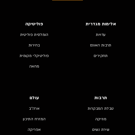
אלימות מגדרית
פוליטיקה
עדויות
הומלסית פוליטית
תרבות האונס
בחירות
תחקירים
פוליטיקלי מקומית
מחאה
תרבות
עולם
טבלת המבקרות
ארה"ב
מוזיקה
המזרח התיכון
שירת נשים
אפריקה