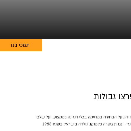
תמכי בנו
צו גבולות
הן, על הבחירה במוזיקה בכלי הנגינה כמקצוע, ועל עולם
הנשים במוזיקה. גיליתי שלוש נשים מדהימות, השראה אמיתית לנשים ולגברים כיוצרות ומוזיקאיות המשפיעות על העולם מלוא אהבה נעה דרזנר – נגנית גיטרה פלמנקו. נולדה בישראל בשנת 1983.