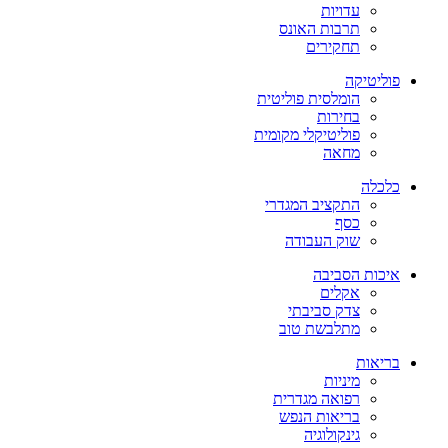
עדויות
תרבות האונס
תחקירים
פוליטיקה
הומלסית פוליטית
בחירות
פוליטיקלי מקומית
מחאה
כלכלה
התקציב המגדרי
כסף
שוק העבודה
איכות הסביבה
אקלים
צדק סביבתי
מתלבשת טוב
בריאות
מיניות
רפואה מגדרית
בריאות הנפש
גינקולוגיה