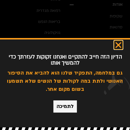
אודות
רפואה מגדרית
שקיפות
בריאות הנפש
סדנאות
גניקולוגיה
חדשות
דימוי גוף
הדיון הזה חייב להתקיים ואנחנו זקוקות לעזרתך כדי
אלימות מגדרית
להמשיך אותו
גם במלחמה, התפקיד שלנו הוא להביא את הסיפור
האנושי ולתת במה לקולות של הנשים שלא תשמעו
כל הזכויות שמורות לפוליטיקלי קוראת @ 2022
בשום מקום אחר.
תקנון כללי
|
הצהרת נגישות
לתמיכה
עיצוב:
Studio Let's Design
| פיתוח: ePlace
בניית אתרים