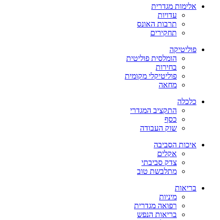
אלימות מגדרית
עדויות
תרבות האונס
תחקירים
פוליטיקה
הומלסית פוליטית
בחירות
פוליטיקלי מקומית
מחאה
כלכלה
התקציב המגדרי
כסף
שוק העבודה
איכות הסביבה
אקלים
צדק סביבתי
מתלבשת טוב
בריאות
מיניות
רפואה מגדרית
בריאות הנפש