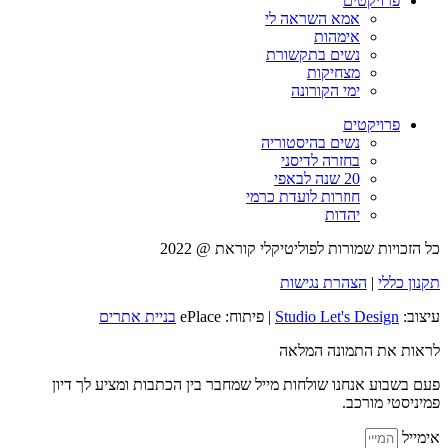
פרויקטים
אמא השראה לי
אימהות
נשים בתקשורת
מצחיקות
ימי הקורונה
פרויקטים
נשים בהיסטוריה
בחזרה לדיסני
20 שנה לבאפי
חוזרות לועדת כרמי
יהדות
כל הזכויות שמורות לפוליטיקלי קוראת @ 2022
תקנון כללי
|
הצהרת נגישות
עיצוב:
Studio Let's Design
| פיתוח: ePlace
בניית אתרים
לראות את התמונה המלאה
פעם בשבוע אנחנו שולחות מייל שמחבר בין הכתבות ומציע לך דיון
פמיניסטי מורכב.
אימייל