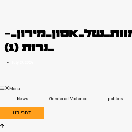
ת_של_אסון_מירון_-
_נרות (1)
July 27, 2024
Menu
News
Gendered Violence
politics
תמכי בנו