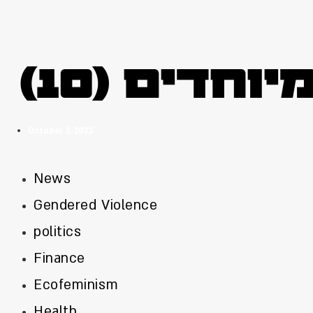
וחדים (10
October 2, 2023
News
Gendered Violence
politics
Finance
Ecofeminism
Health