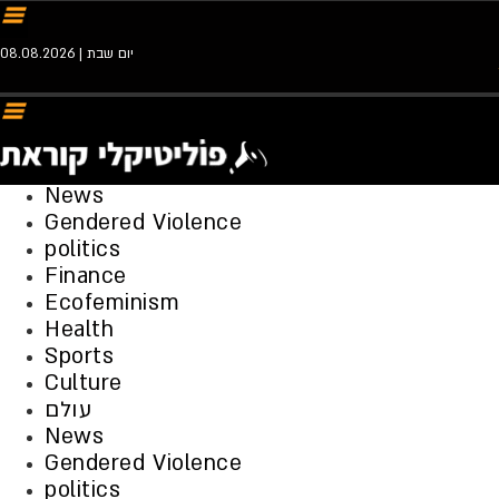
יום שבת | 08.08.2026
News
Gendered Violence
politics
Finance
Ecofeminism
Health
Sports
Culture
עולם
News
Gendered Violence
politics