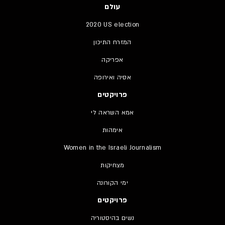
עולם
2020 US election
המזרח התיכון
אפריקה
אסיה ואירופה
פרויקטים
אמא השראה לי
אימהות
Women in the Israeli Journalism
מצחיקות
ימי הקורונה
פרויקטים
נשים בהיסטוריה