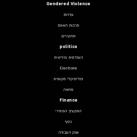
Gendered Violence
עדויות
תרבות האונס
תחקירים
politics
הומלסית פוליטית
Elections
פוליטיקלי מקומית
מחאה
Finance
התקציב המגדרי
כסף
שוק העבודה