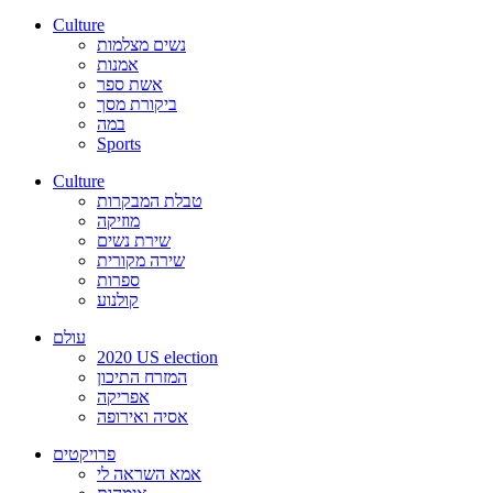
Culture
נשים מצלמות
אמנות
אשת ספר
ביקורת מסך
במה
Sports
Culture
טבלת המבקרות
מוזיקה
שירת נשים
שירה מקורית
ספרות
קולנוע
עולם
2020 US election
המזרח התיכון
אפריקה
אסיה ואירופה
פרויקטים
אמא השראה לי