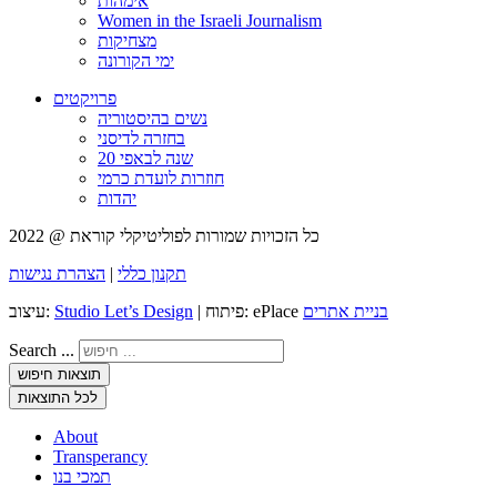
אימהות
Women in the Israeli Journalism
מצחיקות
ימי הקורונה
פרויקטים
נשים בהיסטוריה
בחזרה לדיסני
20 שנה לבאפי
חוזרות לועדת כרמי
יהדות
כל הזכויות שמורות לפוליטיקלי קוראת @ 2022
תקנון כללי
|
הצהרת נגישות
בניית אתרים
| פיתוח: ePlace
Studio Let’s Design
עיצוב:
Search ...
תוצאות חיפוש
לכל התוצאות
About
Transperancy
תמכי בנו