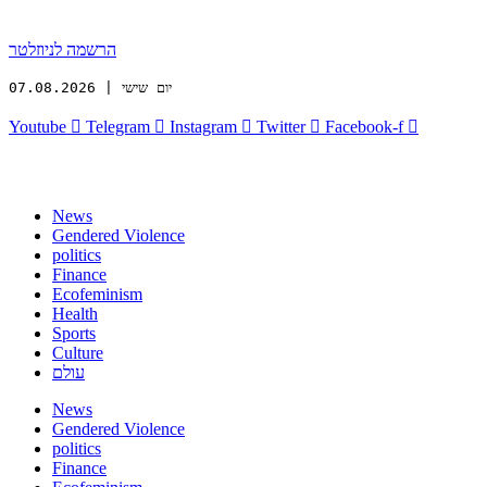
הרשמה לניוזלטר
יום שישי | 07.08.2026
Youtube
Telegram
Instagram
Twitter
Facebook-f
News
Gendered Violence
politics
Finance
Ecofeminism
Health
Sports
Culture
עולם
News
Gendered Violence
politics
Finance