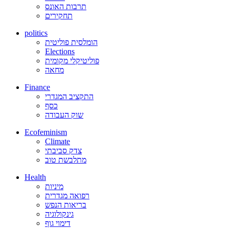
תרבות האונס
תחקירים
politics
הומלסית פוליטית
Elections
פוליטיקלי מקומית
מחאה
Finance
התקציב המגדרי
כסף
שוק העבודה
Ecofeminism
Climate
צדק סביבתי
מתלבשת טוב
Health
מיניות
רפואה מגדרית
בריאות הנפש
גינקולוגיה
דימוי גוף