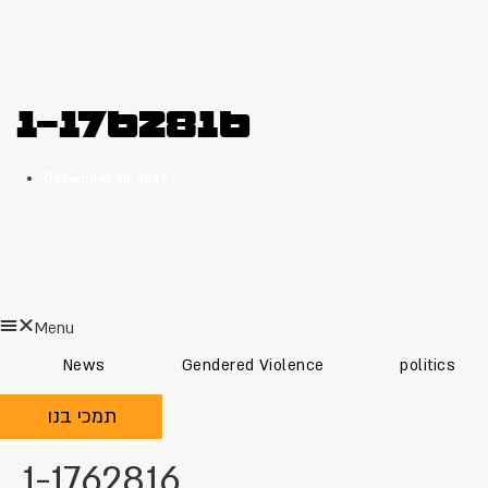
1-1762816
December 20, 2024
Menu
News
Gendered Violence
politics
תמכי בנו
1-1762816