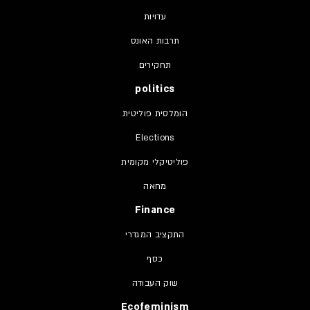
עדויות
תרבות האונס
תחקירים
politics
הומלסית פוליטית
Elections
פוליטיקלי מקומית
מחאה
Finance
התקציב המגדרי
כסף
שוק העבודה
Ecofeminism