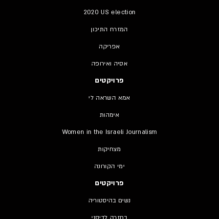
2020 US election
המזרח התיכון
אפריקה
אסיה ואירופה
פרויקטים
אמא השראה לי
אימהות
Women in the Israeli Journalism
מצחיקות
ימי הקורונה
פרויקטים
נשים בהיסטוריה
בחזרה לדיסני