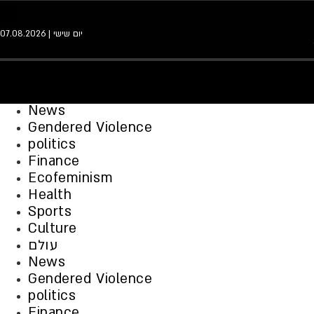
יום שישי | 07.08.2026
News
Gendered Violence
politics
Finance
Ecofeminism
Health
Sports
Culture
עולם
News
Gendered Violence
politics
Finance