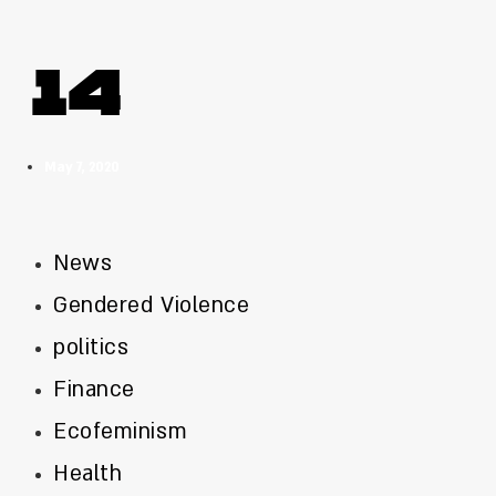
14
May 7, 2020
News
Gendered Violence
politics
Finance
Ecofeminism
Health