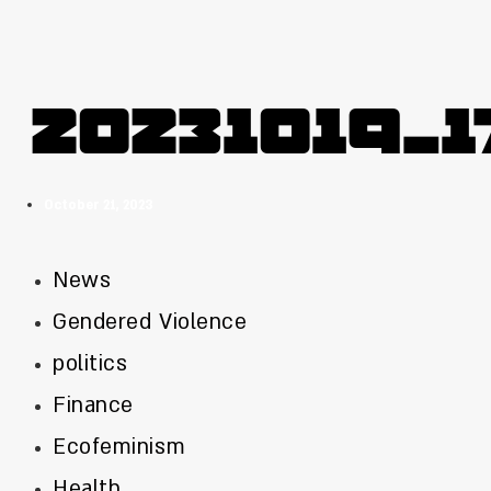
20231019_1
October 21, 2023
News
Gendered Violence
politics
Finance
Ecofeminism
Health