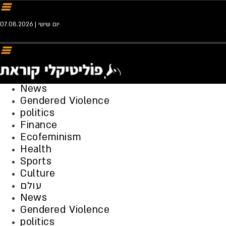
יום שישי | 07.08.2026
News
Gendered Violence
politics
Finance
Ecofeminism
Health
Sports
Culture
עולם
News
Gendered Violence
politics