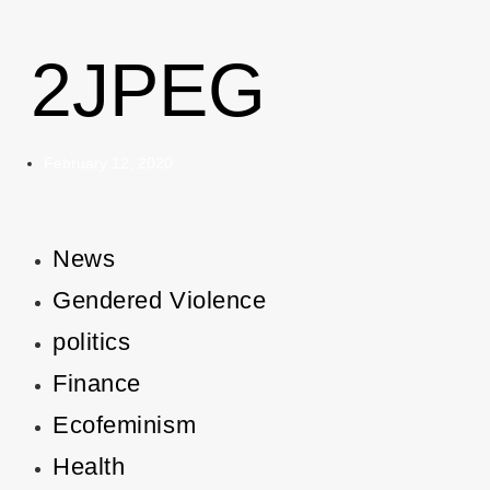
2JPEG
February 12, 2020
News
Gendered Violence
politics
Finance
Ecofeminism
Health